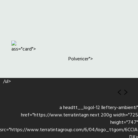
ass="card">
Polvericer">
/ul>
a headtt__logol-12 lleftery-ambienti"
href="https://www.terratintagn next 200g width="725
height="747"
src="https://www.terratintagroup.com/6/04/logo_ttgom/6CCIA
DX>